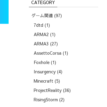
CATEGORY
象:
ゲーム関連
(97)
7dtd
(1)
ARMA2
(1)
ARMA3
(27)
AssettoCorsa
(1)
Foxhole
(1)
Insurgency
(4)
Minecraft
(5)
ProjectReality
(36)
RisingStorm
(2)