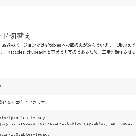
モード切替え
、最近のバージョンではnftablesへの置換えが進んでいます。Ubuntu
ます。nftablesはkubeadmと現状で非互換であるため、正常に動作させ
s
lesに実際に切り替えていきます。
in/iptables-legacy

gacy to provide /usr/sbin/iptables (iptables) in manual 
bin/ip6tables-legacy
