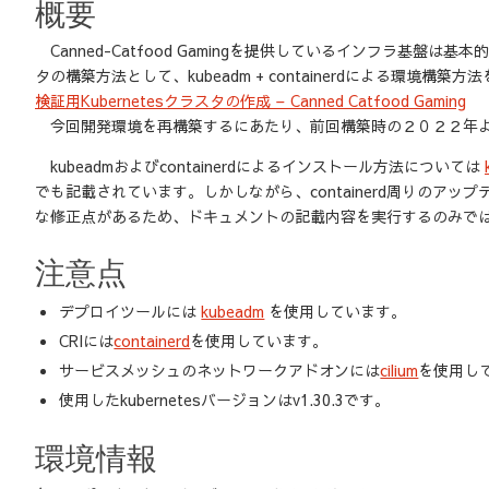
概要
Canned-Catfood Gamingを提供しているインフラ基
タの構築方法として、kubeadm + containerdによる環境構築
検証用Kubernetesクラスタの作成 – Canned Catfood Gaming
今回開発環境を再構築するにあたり、前回構築時の２０２２年よ
kubeadmおよびcontainerdによるインストール方法については
でも記載されています。しかしながら、containerd周りのアップ
な修正点があるため、ドキュメントの記載内容を実行するのみでは正常に
注意点
デプロイツールには
kubeadm
を使用しています。
CRIには
containerd
を使用しています。
サービスメッシュのネットワークアドオンには
cilium
を使用し
使用したkubernetesバージョンはv1.30.3です。
環境情報