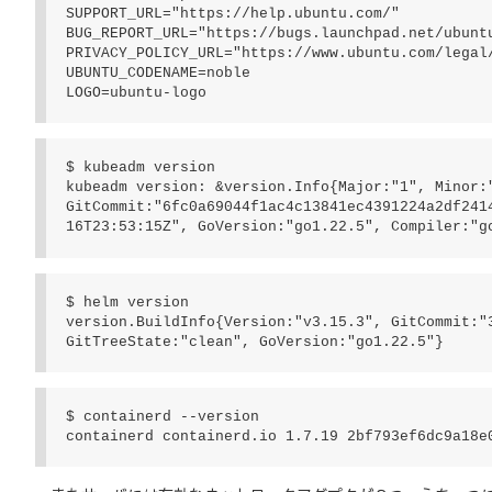
SUPPORT_URL="https://help.ubuntu.com/"

BUG_REPORT_URL="https://bugs.launchpad.net/ubuntu
PRIVACY_POLICY_URL="https://www.ubuntu.com/legal/
UBUNTU_CODENAME=noble

LOGO=ubuntu-logo
$ kubeadm version

kubeadm version: &version.Info{Major:"1", Minor:"
GitCommit:"6fc0a69044f1ac4c13841ec4391224a2df241
16T23:53:15Z", GoVersion:"go1.22.5", Compiler:"g
$ helm version

version.BuildInfo{Version:"v3.15.3", GitCommit:"3
GitTreeState:"clean", GoVersion:"go1.22.5"}
$ containerd --version

containerd containerd.io 1.7.19 2bf793ef6dc9a18e