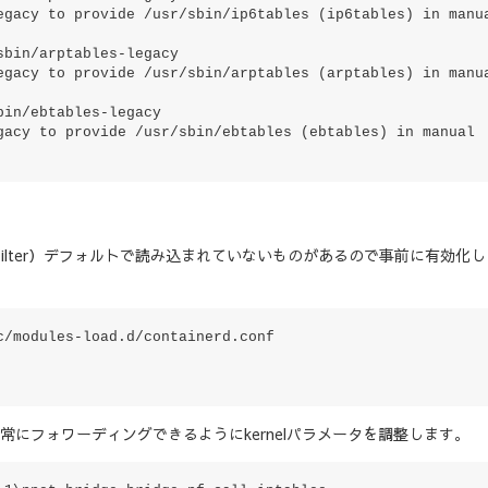
egacy to provide /usr/sbin/ip6tables (ip6tables) in manua
bin/arptables-legacy

egacy to provide /usr/sbin/arptables (arptables) in manua
in/ebtables-legacy

gacy to provide /usr/sbin/ebtables (ebtables) in manual 
netfilter）デフォルトで読み込まれていないものがあるので事前に有効化
/modules-load.d/containerd.conf

正常にフォワーディングできるようにkernelパラメータを調整します。