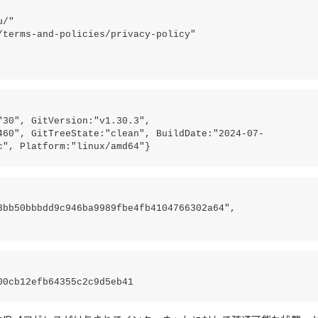
/"

terms-and-policies/privacy-policy"

30", GitVersion:"v1.30.3", 
460", GitTreeState:"clean", BuildDate:"2024-07-
c", Platform:"linux/amd64"}
bb50bbbdd9c946ba9989fbe4fb4104766302a64", 
00cb12efb64355c2c9d5eb41