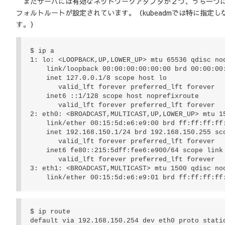
またサーバには有効なネットワークアダプタが２つ、うち一つにI
フォルトルートが設定されています。（kubeadmでは特に指定
す。）
$ ip a

1: lo: <LOOPBACK,UP,LOWER_UP> mtu 65536 qdisc noq
    link/loopback 00:00:00:00:00:00 brd 00:00:00:00:00:00

    inet 127.0.0.1/8 scope host lo

       valid_lft forever preferred_lft forever

    inet6 ::1/128 scope host noprefixroute

       valid_lft forever preferred_lft forever

2: eth0: <BROADCAST,MULTICAST,UP,LOWER_UP> mtu 1
    link/ether 00:15:5d:e6:e9:00 brd ff:ff:ff:ff:ff:ff

    inet 192.168.150.1/24 brd 192.168.150.255 scope global eth0

       valid_lft forever preferred_lft forever

    inet6 fe80::215:5dff:fee6:e900/64 scope link

       valid_lft forever preferred_lft forever

3: eth1: <BROADCAST,MULTICAST> mtu 1500 qdisc noo
    link/ether 00:15:5d:e6:e9:01 brd ff:ff:ff:ff
$ ip route

default via 192.168.150.254 dev eth0 proto stati