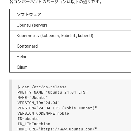
各コンポーネントのバージョンは以下の通りです。
ソフトウェア
Ubuntu (server)
Kubernetes (kubeadm, kubelet, kubectl)
Containerd
Helm
Cilium
$ cat /etc/os-release

PRETTY_NAME="Ubuntu 24.04 LTS"

NAME="Ubuntu"

VERSION_ID="24.04"

VERSION="24.04 LTS (Noble Numbat)"

VERSION_CODENAME=noble

ID=ubuntu

ID_LIKE=debian

HOME_URL="https://www.ubuntu.com/"
