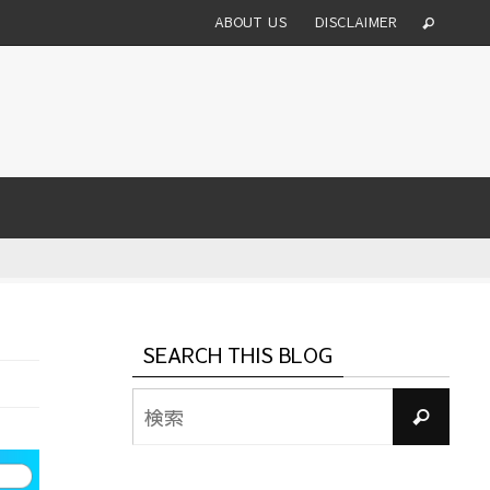
ABOUT US
DISCLAIMER
SEARCH THIS BLOG
検
検
索
索
対