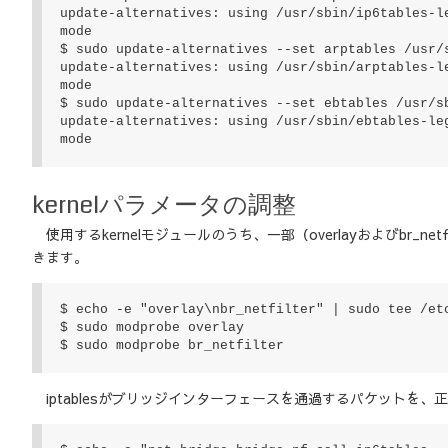
update-alternatives: using /usr/sbin/ip6tables-l
mode

$ sudo update-alternatives --set arptables /usr/s
update-alternatives: using /usr/sbin/arptables-l
mode

$ sudo update-alternatives --set ebtables /usr/sb
update-alternatives: using /usr/sbin/ebtables-le
mode
kernelパラメータの調整
使用するkernelモジュールのうち、一部（overlayおよびbr_
きます。
$ echo -e "overlay\nbr_netfilter" | sudo tee /etc
$ sudo modprobe overlay

$ sudo modprobe br_netfilter
iptablesがブリッジインターフェースを通過するパケットを、