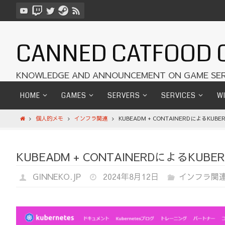
コ
ン
テ
ン
CANNED CATFOOD 
ツ
へ
KNOWLEDGE AND ANNOUNCEMENT ON GAME SER
ス
キ
コ
HOME
GAMES
SERVERS
SERVICES
WI
ッ
ン
プ
テ
ホ
個人的メモ
インフラ関連
KUBEADM + CONTAINERDによるKUB
ン
ー
ツ
ム
へ
KUBEADM + CONTAINERDによるKUB
ス
キ
GINNEKO.JP
2024年8月12日
インフラ関
ッ
プ