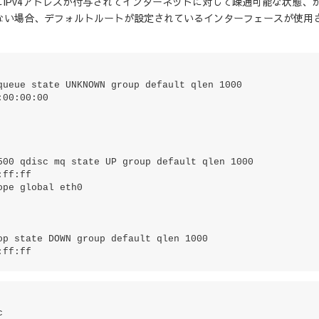
Pv4アドレスが付与されてインターネットに対して疎通可能な状態、
しない場合、デフォルトルートが設定されているインターフェースが使用
ueue state UNKNOWN group default qlen 1000

500 qdisc mq state UP group default qlen 1000

p state DOWN group default qlen 1000

:ff:ff
c