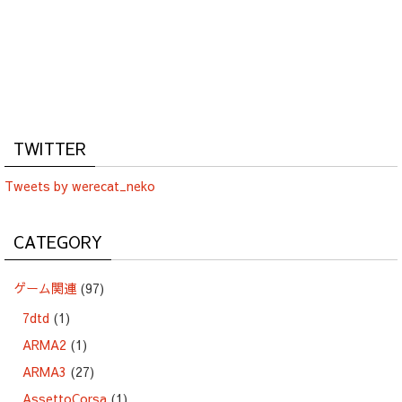
TWITTER
Tweets by werecat_neko
CATEGORY
ゲーム関連
(97)
7dtd
(1)
ARMA2
(1)
ARMA3
(27)
AssettoCorsa
(1)