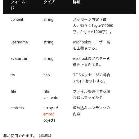
フィール
タイプ
詳細
ド
content
string
メッセージ内容（最
大、恐らく1byteで2000
字、2byteで1000字）。
username
string
webhookのユーザー名
を上書きする。
avatar_url
string
webhookのアバター画
像を上書きする。
tts
bool
TTSメッセージの場合
Trueにセットする。
file
file
ファイルを送付する場
contents
合にはファイル名
embeds
array of
埋め込みコンテンツの
embed
内容
objects
等が使用できます。（詳細は