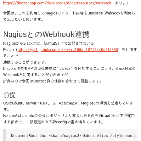
https://discordapp.com/developers/docs/resources/webhook
より。）
今回は、これを利用してNagiosのアラート内容をDiscordにWebhookを利用し
て流したいと思います。
NagiosとのWebhook連携
NagiosからSlackには、既にGISTにて公開されている
Plugin（
https://gist.github.com/bakorer/199dd38779440d2f7980
）を利用す
ることで
連携することができます。
Discord側でもAPIのURL末尾に”/slack”を付加することにより、Slack形式の
Webhookを利用することができますが
折角なので今回はDiscord側の仕様に合わせて調整します。
前提
OSはUbuntu server 16.04LTS、Apache2.4、Nagios3の環境を想定していま
す。
Nagios3はUbuntuの公式レポジトリより導入したものをVirtual Host下で運用
する都合上、一部設定のみ下記configで書き換えています。
DocumentRoot /usr/share/nagios3/htdocs Alias /stylesheets 