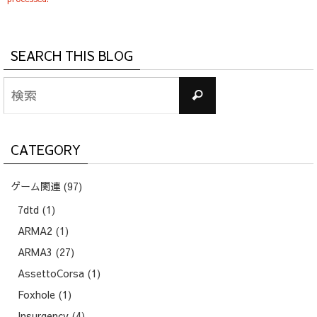
SEARCH THIS BLOG
検
検
索
索
対
象:
CATEGORY
ゲーム関連
(97)
7dtd
(1)
ARMA2
(1)
ARMA3
(27)
AssettoCorsa
(1)
Foxhole
(1)
Insurgency
(4)