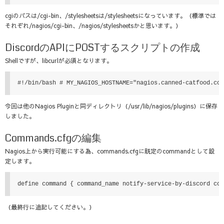
cgiのパスは/cgi-bin、/stylesheetsは/stylesheetsになっています。（標準では
それぞれ/nagios/cgi-bin、/nagios/stylesheetsかと思います。）
DiscordのAPIにPOSTするスクリプトの作成
Shellですが、libcurlが必須となります。
#!/bin/bash # MY_NAGIOS_HOSTNAME="nagios.canned-catfood.co
今回は他のNagios Pluginと同ディレクトリ（/usr/lib/nagios/plugins）に保存
しました。
Commands.cfgの編集
Nagios上から実行可能にする為、commands.cfgに既定のcommandとして設
定します。
define command { command_name notify-service-by-discord co
（最終行に追記してください。）