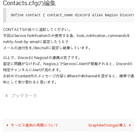
Contacts.cfgの編集
define contact { contact_name discord alias Nagios Discord
CONTACTSの括りに追記してください。
今回はService Notificationのみ使用する為、host_notification_commandsを
notify-host-by-emailに設定したうえで
メールの送付先を/dev/nullに設定し破棄しています。
以上で、DiscordとNagios3の連携は完了です。
設定に問題がなければ、Nagios上でServiceにAlertが発報されると、Discordの
特定チャンネルにAlertが流れます。
お好みでcontent内のメッセージ内容に@hereや@channelを混ぜると、携帯で通
知として受け取れると思います。
.
ブックマーク
サービス提供の再開について
GraphiteのIcinga2導入