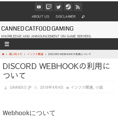
コ
ン
テ
ABOUT US
DISCLAIMER
ン
ツ
CANNED CATFOOD GAMING
へ
ス
KNOWLEDGE AND ANNOUNCEMENT ON GAME SERVERS.
キ
ッ
プ
ホ
個人的メモ
インフラ関連
DISCORD WEBHOOKの利用について
ー
DISCORD WEBHOOKの利用に
ム
ついて
,
GINNEKO.JP
2018年4月4日
インフラ関連
小話
Webhookについて