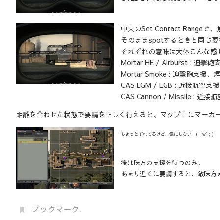
中央のSet Contact Ra
そのままspotするときと同じ
それぞれの意味は大体こんな感
Mortar HE / Airburst
Mortar Smoke : 迫撃砲支援
CAS LGM / LGB : 近接
CAS Cannon / Missil
距離を合わせた状態で要請を正しく行えると、マップ上にマーカ
ちょっとずれてるけど、気にしない。(‘w`;; )
後は味方の支援を待つのみ。
あまり近くに要請すると、敵味方
ブックマーク
.