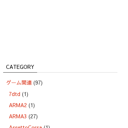
CATEGORY
ゲーム関連
(97)
7dtd
(1)
ARMA2
(1)
ARMA3
(27)
AssettoCorsa
(1)