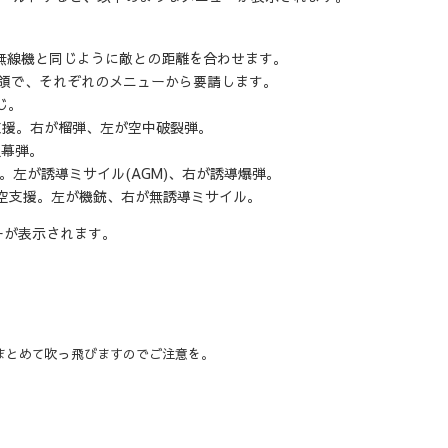
ngeで、無線機と同じように敵との距離を合わせます。
要領で、それぞれのメニューから要請します。
じ。
 : 迫撃砲支援。右が榴弾、左が空中破裂弾。
、煙幕弾。
航空支援。左が誘導ミサイル(AGM)、右が誘導爆弾。
e : 近接航空支援。左が機銃、右が無誘導ミサイル。
ーが表示されます。
まとめて吹っ飛びますのでご注意を。