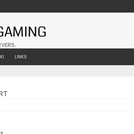
GAMING
VERS.
KI
LINKS
RT
です。