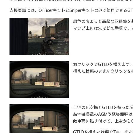
支援要請には、OfficerキットとSniperキットのみで使用できる
緑色のちょっと高級な双眼鏡を
マップ上には先ほどの手順で、
右クリックでGTLDを構えます
構えた状態のまま左クリックを
上空の航空機とGTLDを持っ
航空機搭載のAGMや誘導爆弾
敵車両に貼り付けて、上空からC
GTLDを構えた状態でTキーを