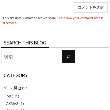
This site uses Akismet to reduce spam.
Learn how your comment data is
processed.
SEARCH THIS BLOG
検
検
索
索
対
象:
CATEGORY
ゲーム関連
(97)
7dtd
(1)
ARMA2
(1)