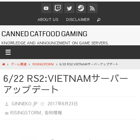
コ
ン
テ
ABOUT US
DISCLAIMER
ン
ツ
CANNED CATFOOD GAMING
へ
ス
KNOWLEDGE AND ANNOUNCEMENT ON GAME SERVERS.
キ
ッ
プ
ホ
ゲーム関連
RISINGSTORM
6/22 RS2:VIETNAMサーバーアップデート
ー
6/22 RS2:VIETNAMサーバー
ム
アップデート
GINNEKO.JP
2017年6月23日
,
RISINGSTORM
告知情報