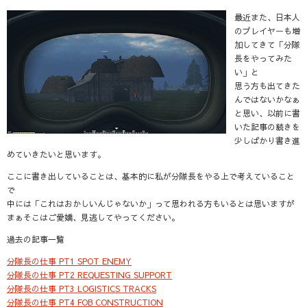
最近また、日本人
のプレイヤーも増
加してきて「分隊
長をやってみた
い」と
思う方も出てきた
んではないかなぁ
と思い、以前に書
いた記事の続きを
少しばかり書き進
めていきたいと思います。
ここに書き出していることは、基本的に私が分隊長をやる上で考えていること
で
中には「これはおかしいんじゃないか」って思われる方もいるとは思いますが
まぁそこはご愛嬌、見逃してやってください。
過去の記事一覧
分隊長の仕事 PT1 SPOT ENEMY
分隊長の仕事 PT2 REQUESTING SUPPORT
分隊長の仕事 PT3 LOGISTICS TRACKS
分隊長の仕事 PT4 FOB CONSTRUCTION