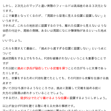
しかし、２次元上のマップと違い実際のフィールドは高低差のある３次元とな
ります。
ここで重要となってくるのが、
「周囲から容易に見える位置に設置しない」
と
いう点です。
できれば、これらの地形状に設置するのでも、離れた位置から見えないような
谷底の付近
や、
尾根の側端
、あるいは
周囲になにか障害物がある
といった地点
が
いいでしょう。
これらを踏まえて最後に、
「拠点から
遠すぎる
位置に設置しない」
という点に
ついて
拠点防衛をする上でもちろん、FOBを破壊されないということも重要なことで
すが
それ以前に
拠点に歩兵が駐在している状態を保つ
ことの方がもっと大事であっ
たりします。
また、攻撃をするためにFOBを建てたとしても、そのFOBから攻撃を仕掛ける拠
点まで
歩いて20分も掛かるようなところでは、拠点に到着して交戦を始める前に
大方の分隊員は疲れきっていることでしょう。
できるだけ、
徒歩5分でたどり着けるような位置に
設置するようにしましょう。
以上が自分がFOBを建てる際に考える大体の事柄です。
マップによっては
「この位置には絶対に置かないほうがいい」というタブーと