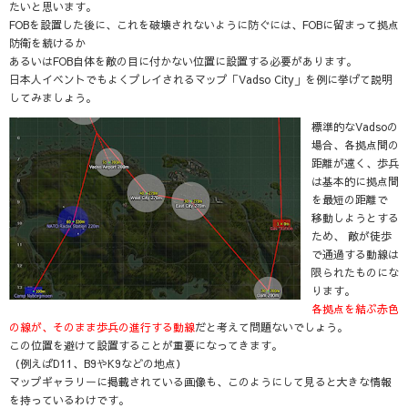
たいと思います。
FOBを設置した後に、これを破壊されないように防ぐには、FOBに留まって拠点
防衛を続けるか
あるいはFOB自体を敵の目に付かない位置に設置する必要があります。
日本人イベントでもよくプレイされるマップ「Vadso City」を例に挙げて説明
してみましょう。
標準的なVadsoの
場合、各拠点間の
距離が遠く、歩兵
は基本的に拠点間
を最短の距離で
移動しようとする
ため、 敵が徒歩
で通過する動線は
限られたものにな
ります。
各拠点を結ぶ赤色
の線が、そのまま歩兵の進行する動線
だと考えて問題ないでしょう。
この位置を避けて設置することが重要になってきます。
（例えばD11、B9やK9などの地点）
マップギャラリーに掲載されている画像も、このようにして見ると大きな情報
を持っているわけです。