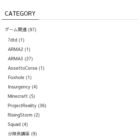
象:
CATEGORY
ゲーム関連
(97)
7dtd
(1)
ARMA2
(1)
ARMA3
(27)
AssettoCorsa
(1)
Foxhole
(1)
Insurgency
(4)
Minecraft
(5)
ProjectReality
(36)
RisingStorm
(2)
Squad
(4)
分隊長講座
(9)