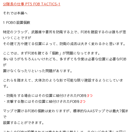
分隊長の仕事 PT5 FOB TACTICS-1
それでは本編へ
1 FOBの設置個数
特定のフラッグ、武器庫や要所を防衛する上で、FOBを建設するのは誰もが思
いつくことですが
その建て方や建てる位置によって、防衛の成否は大きく変わるかと思います。
ここでは、まずFOBを建てる「個数」が問題になってきます。
多いほうがもちろんいいけれども、多すぎても今度は
必要な位置に必要なFOB
が
置けなくなったりといった問題があります。
これらを踏まえて、大体次のような形で可能な限り建設するようにしていま
す。
・防衛をする場合にはその位置に紐付けされたFOBを
3つ
・攻撃する際にはその位置に紐付けされたFOBを
2つ
マップで置けるFOBの個数は変わりますが、標準的なAASマップでは
最大7個ま
で
設置することができます。
これらのFOBは設置されては壊されを繰り替えして、ラウンド中を通して同じ