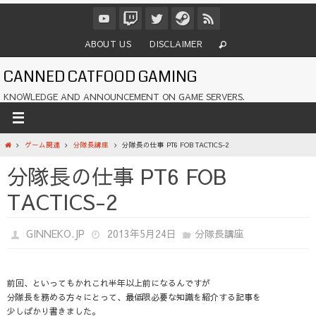
コ
ン
テ
ABOUT US
DISCLAIMER
ン
ツ
CANNED CATFOOD GAMING
へ
ス
KNOWLEDGE AND ANNOUNCEMENT ON GAME SERVERS.
キ
ッ
プ
ホ
ゲーム関連
分隊長講座
分隊長の仕事 PT6 FOB TACTICS-2
ー
分隊長の仕事 PT6 FOB
ム
TACTICS-2
GINNEKO.JP
2013年5月24日
分隊長講座
前回、といってもかれこれ半年以上前になるんですが
分隊長を務める方々にとって、最低限必要な知識を紹介する記事を
少しばかり書きました。