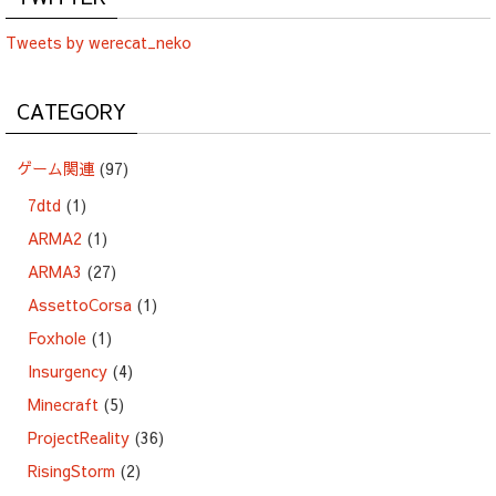
Tweets by werecat_neko
CATEGORY
ゲーム関連
(97)
7dtd
(1)
ARMA2
(1)
ARMA3
(27)
AssettoCorsa
(1)
Foxhole
(1)
Insurgency
(4)
Minecraft
(5)
ProjectReality
(36)
RisingStorm
(2)