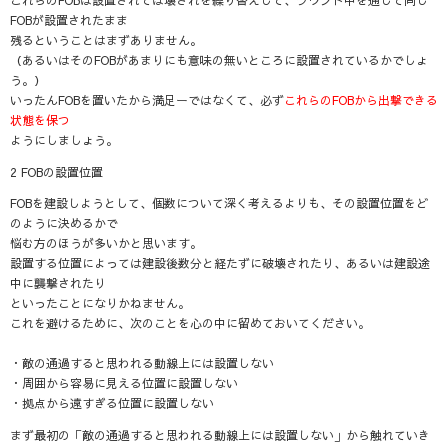
FOBが設置されたまま
残るということはまずありません。
（あるいはそのFOBがあまりにも意味の無いところに設置されているかでしょ
う。）
いったんFOBを置いたから満足ーではなくて、必ず
これらのFOBから出撃できる
状態を保つ
ようにしましょう。
2 FOBの設置位置
FOBを建設しようとして、個数について深く考えるよりも、その設置位置をど
のように決めるかで
悩む方のほうが多いかと思います。
設置する位置によっては建設後数分と経たずに破壊されたり、あるいは建設途
中に襲撃されたり
といったことになりかねません。
これを避けるために、次のことを心の中に留めておいてください。
・敵の通過すると思われる動線上には設置しない
・周囲から容易に見える位置に設置しない
・拠点から遠すぎる位置に設置しない
まず最初の
「
敵の通過すると思われる動線上には設置しない
」
から触れていき