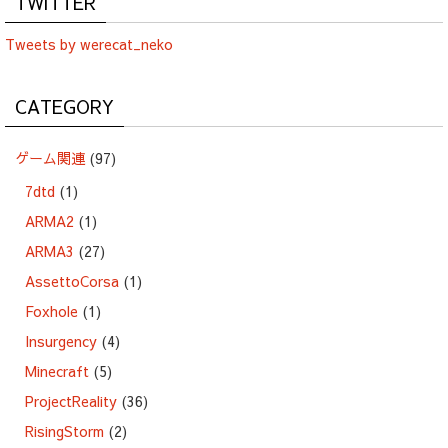
TWITTER
Tweets by werecat_neko
CATEGORY
ゲーム関連
(97)
7dtd
(1)
ARMA2
(1)
ARMA3
(27)
AssettoCorsa
(1)
Foxhole
(1)
Insurgency
(4)
Minecraft
(5)
ProjectReality
(36)
RisingStorm
(2)