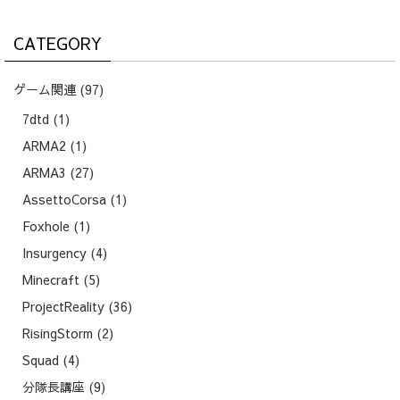
対
象:
CATEGORY
ゲーム関連
(97)
7dtd
(1)
ARMA2
(1)
ARMA3
(27)
AssettoCorsa
(1)
Foxhole
(1)
Insurgency
(4)
Minecraft
(5)
ProjectReality
(36)
RisingStorm
(2)
Squad
(4)
分隊長講座
(9)