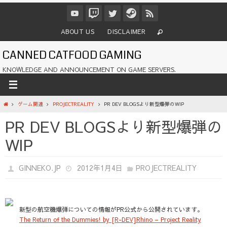
コ
ン
テ
ABOUT US
DISCLAIMER
ン
ツ
CANNED CATFOOD GAMING
へ
ス
KNOWLEDGE AND ANNOUNCEMENT ON GAME SERVERS.
キ
ッ
プ
ホ
ゲーム関連
PROJECTREALITY
PR DEV BLOGSより新型爆弾のWIP
ー
PR DEV BLOGSより新型爆弾の
ム
WIP
GINNEKO.JP
2012年1月4日
PROJECTREALITY
新型の航空機爆弾についての情報がPR公式から公開されています。
The Return of the Dummies! by [R-DEV]Rhino – Project Reality