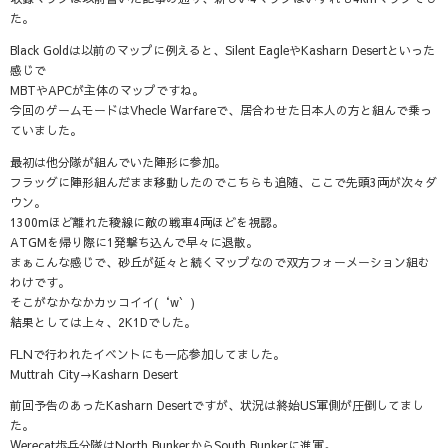
た。
Black Goldは以前のマップに例えると、Silent EagleやKasharn Desertといった
感じで
MBTやAPCが主体のマップですね。
今回のゲームモードはVhecle Warfareで、居合わせた日本人の方と組んで乗っ
ていました。
最初は他分隊が組んでいた陣形に参加。
フラッグに陣形組んだまま移動したのでこちらも追随、ここで先頭3両が次々ダ
ウン。
1300mほど離れた稜線に敵の戦車4両ほどを視認。
ATGMを帰り際に1発撃ち込んで早々に退散。
まぁこんな感じで、砂丘が延々と続くマップなので双方フォーメーション組む
わけです。
そこがなかなかカッコイイ(‘w` )
結果としては上々、2K1Dでした。
FLNで行われたイベントにも一応参加してました。
Muttrah City→Kasharn Desert
前回予告のあったKasharn Desertですが、状況は終始US軍側が圧倒してまし
た。
Werecat歩兵分隊はNorth BunkerからSouth Bunkerに進軍。