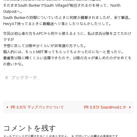
そのままSouth BunkerでSouth Villageが制圧されるのを待って、North
Outpostへ。
South Bunkerの防御についていたときに何度か襲撃されましたが、全て撃退。
HevyAT持ってるときに敵輸送ヘリ落としたりなんかしたりして。
今回は初心者の方もAPCやら何やら使えるように、私は歩兵分隊を立てたわけ
ですが
予想に反して分隊半分くらいが非常連の方でした。
個人的には、もっとMBT乗ってもらってもよかったのになーと思ったり。
最優秀分隊に輝くくらい活躍できたので、分隊の方々が楽しめたのがせめても
の救いかな。
.
ブックマーク
PR 0.973 マップパックについて
PR 0.973 Soundmodとか
コメントを残す
メールアドレスが公開されることはありません。
※
が付いている欄は必須項目です