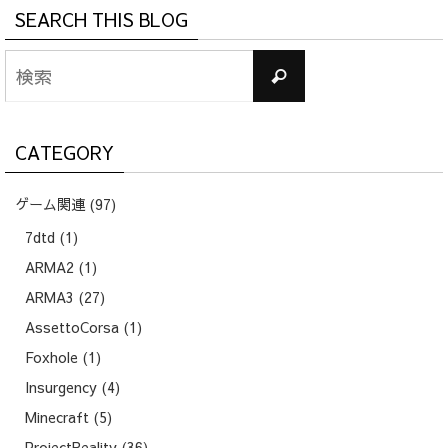
SEARCH THIS BLOG
検
検
索
索
対
象:
CATEGORY
ゲーム関連
(97)
7dtd
(1)
ARMA2
(1)
ARMA3
(27)
AssettoCorsa
(1)
Foxhole
(1)
Insurgency
(4)
Minecraft
(5)
ProjectReality
(36)