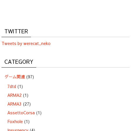
TWITTER
Tweets by werecat_neko
CATEGORY
ゲーム関連
(97)
7dtd
(1)
ARMA2
(1)
ARMA3
(27)
AssettoCorsa
(1)
Foxhole
(1)
Insurgency
(4)