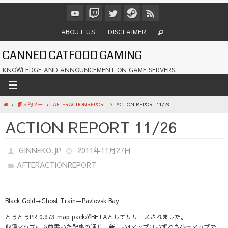
コ
ン
テ
ABOUT US
DISCLAIMER
ン
ツ
CANNED CATFOOD GAMING
へ
ス
KNOWLEDGE AND ANNOUNCEMENT ON GAME SERVERS.
キ
ッ
プ
ホ
個人的メモ
AFTERACTIONREPORT
ACTION REPORT 11/26
ー
ACTION REPORT 11/26
ム
GINNEKO.JP
2011年11月27日
AFTERACTIONREPORT
Black Gold→Ghost Train→Pavlovsk Bay
とうとうPR 0.973 map packがBETAとしてリリースされました。
収録マップは以前書いた記事の通り、新しい4マップはいずれも4kmマップでし